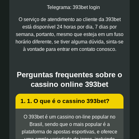
Telegrama: 393bet login
O serviço de atendimento ao cliente da 393bet
está disponível 24 horas por dia, 7 dias por
semana, portanto, mesmo que esteja em um fuso
horário diferente, se tiver alguma dúvida, sinta-se
à vontade para entrar em contato conosco.
Perguntas frequentes sobre o
cassino online 393bet
1. 1. O que é o cassino 393bet?
O 393bet é um cassino on-line popular no
Brasil, sendo que o mais popular é a
plataforma de apostas esportivas, e oferece