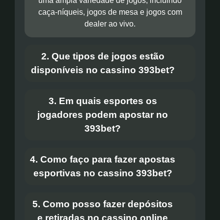
uma ampla variedade de jogos, incluindo
caça-níqueis, jogos de mesa e jogos com
dealer ao vivo.
2. Que tipos de jogos estão
disponíveis no cassino 393bet?
3. Em quais esportes os
jogadores podem apostar no
393bet?
4. Como faço para fazer apostas
esportivas no cassino 393bet?
5. Como posso fazer depósitos
e retiradas no cassino online