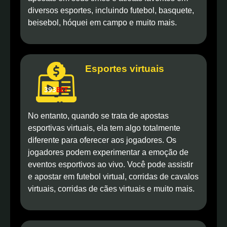
diversos esportes, incluindo futebol, basquete,
beisebol, hóquei em campo e muito mais.
Esportes virtuais
No entanto, quando se trata de apostas
esportivas virtuais, ela tem algo totalmente
diferente para oferecer aos jogadores. Os
jogadores podem experimentar a emoção de
eventos esportivos ao vivo. Você pode assistir
e apostar em futebol virtual, corridas de cavalos
virtuais, corridas de cães virtuais e muito mais.