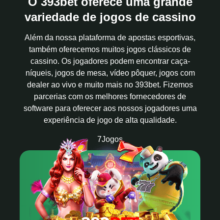
O 393bet oferece uma grande
variedade de jogos de cassino
Além da nossa plataforma de apostas esportivas,
também oferecemos muitos jogos clássicos de
cassino. Os jogadores podem encontrar caça-
níqueis, jogos de mesa, vídeo pôquer, jogos com
dealer ao vivo e muito mais no 393bet. Fizemos
parcerias com os melhores fornecedores de
software para oferecer aos nossos jogadores uma
experiência de jogo de alta qualidade.
7Jogos