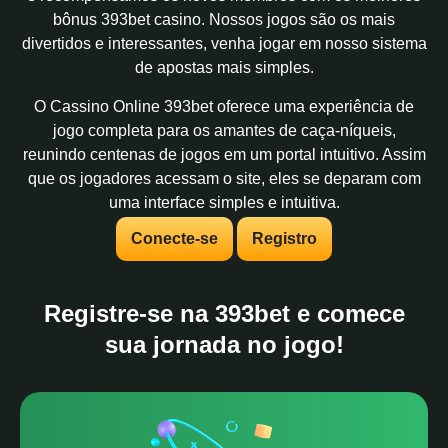
bônus 393bet casino. Nossos jogos são os mais
divertidos e interessantes, venha jogar em nosso sistema
de apostas mais simples.
O Cassino Online 393bet oferece uma experiência de
jogo completa para os amantes de caça-níqueis,
reunindo centenas de jogos em um portal intuitivo. Assim
que os jogadores acessam o site, eles se deparam com
uma interface simples e intuitiva.
Conecte-se
Registro
Registre-se na 393bet e comece
sua jornada no jogo!