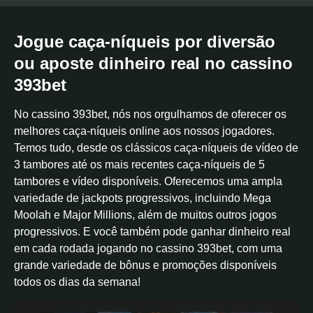
Jogue caça-níqueis por diversão
ou aposte dinheiro real no cassino
393bet
No cassino 393bet, nós nos orgulhamos de oferecer os
melhores caça-níqueis online aos nossos jogadores.
Temos tudo, desde os clássicos caça-níqueis de vídeo de
3 tambores até os mais recentes caça-níqueis de 5
tambores e vídeo disponíveis. Oferecemos uma ampla
variedade de jackpots progressivos, incluindo Mega
Moolah e Major Millions, além de muitos outros jogos
progressivos. E você também pode ganhar dinheiro real
em cada rodada jogando no cassino 393bet, com uma
grande variedade de bônus e promoções disponíveis
todos os dias da semana!