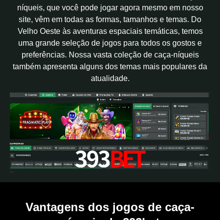
níqueis, que você pode jogar agora mesmo em nosso
site, vêm em todas as formas, tamanhos e temas. Do
Velho Oeste às aventuras espaciais temáticas, temos
uma grande seleção de jogos para todos os gostos e
preferências. Nossa vasta coleção de caça-níqueis
também apresenta alguns dos temas mais populares da
atualidade.
Vantagens dos jogos de caça-