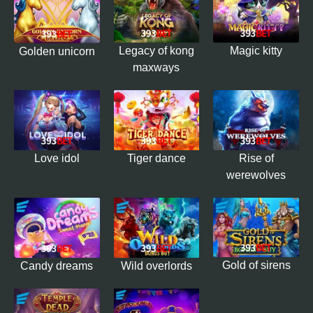
Legacy of kong
Magic kitty
Golden unicorn
maxways
Tiger dance
Love idol
Rise of
werewolves
Gold of sirens
Wild overlords
Candy dreams