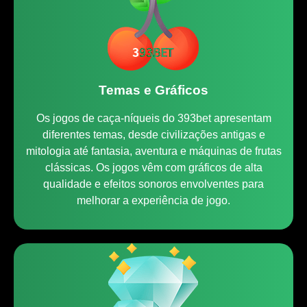
Temas e Gráficos
Os jogos de caça-níqueis do 393bet apresentam
diferentes temas, desde civilizações antigas e
mitologia até fantasia, aventura e máquinas de frutas
clássicas. Os jogos vêm com gráficos de alta
qualidade e efeitos sonoros envolventes para
melhorar a experiência de jogo.