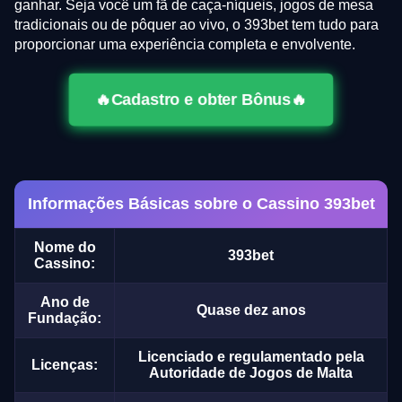
ganhar. Seja você um fã de caça-níqueis, jogos de mesa
tradicionais ou de pôquer ao vivo, o 393bet tem tudo para
proporcionar uma experiência completa e envolvente.
🔥Cadastro e obter Bônus🔥
Informações Básicas sobre o Cassino 393bet
Nome do
393bet
Cassino:
Ano de
Quase dez anos
Fundação:
Licenciado e regulamentado pela
Licenças:
Autoridade de Jogos de Malta