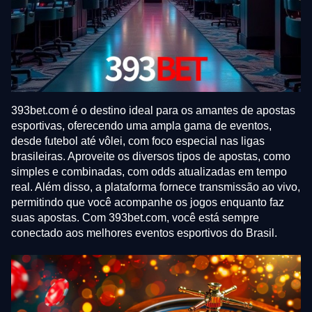
393bet.com é o destino ideal para os amantes de apostas
esportivas, oferecendo uma ampla gama de eventos,
desde futebol até vôlei, com foco especial nas ligas
brasileiras. Aproveite os diversos tipos de apostas, como
simples e combinadas, com odds atualizadas em tempo
real. Além disso, a plataforma fornece transmissão ao vivo,
permitindo que você acompanhe os jogos enquanto faz
suas apostas. Com 393bet.com, você está sempre
conectado aos melhores eventos esportivos do Brasil.