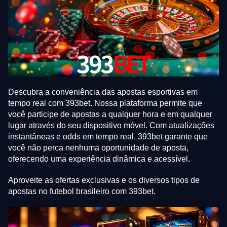
Descubra a conveniência das apostas esportivas em
tempo real com 393bet. Nossa plataforma permite que
você participe de apostas a qualquer hora e em qualquer
lugar através do seu dispositivo móvel. Com atualizações
instantâneas e odds em tempo real, 393bet garante que
você não perca nenhuma oportunidade de aposta,
oferecendo uma experiência dinâmica e acessível.
Aproveite as ofertas exclusivas e os diversos tipos de
apostas no futebol brasileiro com 393bet.