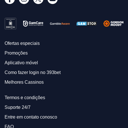
Ofertas especiais
Promoções
Aplicativo móvel
Como fazer login no 393bet
Melhores Cassinos
Termos e condições
Suporte 24/7
Entre em contato conosco
FAQ