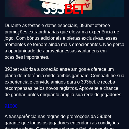
Durante as festas e datas especiais, 393bet oferece
promoções extraordinárias que elevam a experiência de
jogo. Com bônus adicionais e ofertas exclusivas, esses
momentos se tornam ainda mais emocionantes. Não perca
a oportunidade de aproveitar essas vantagens em
ocasiões importantes.
393bet valoriza a conexão entre amigos e oferece um
plano de referência onde ambos ganham. Compartilhe sua
experiência e convide amigos para o 393bet, e receba
recompensas pelos novos registros. Aproveite a chance
de ganhar juntos enquanto amplia sua rede de jogadores.
91000
A transparência nas regras de promoções da 393bet
garante que todos os jogadores entendam as condições