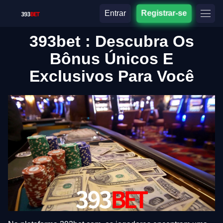
Entrar
Registrar-se
393bet : Descubra Os
Bônus Únicos E
Exclusivos Para Você