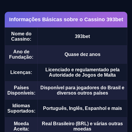
Informações Básicas sobre o Cassino 393bet
Nome do
393bet
Cassino:
Ano de
Quase dez anos
Fundação:
Licenciado e regulamentado pela
Licenças:
Autoridade de Jogos de Malta
Países
Disponível para jogadores do Brasil e
Disponíveis:
diversos outros países
Idiomas
Português, Inglês, Espanhol e mais
Suportados:
Moeda
Real Brasileiro (BRL) e várias outras
Aceita:
moedas