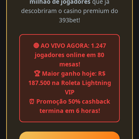
milhão de jogadores
que já
descobriram o casino premium do
393bet!
🔴 AO VIVO AGORA: 1.247
jogadores online em 80
mesas!
🏆 Maior ganho hoje: R$
187.500 na Roleta Lightning
VIP
⏰ Promoção 50% cashback
termina em 6 horas!