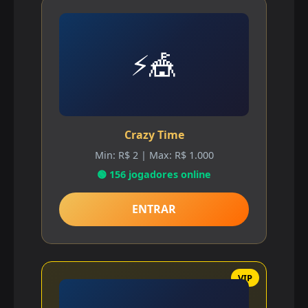
⚡🎪
Crazy Time
Min: R$ 2 | Max: R$ 1.000
🟢 156 jogadores online
ENTRAR