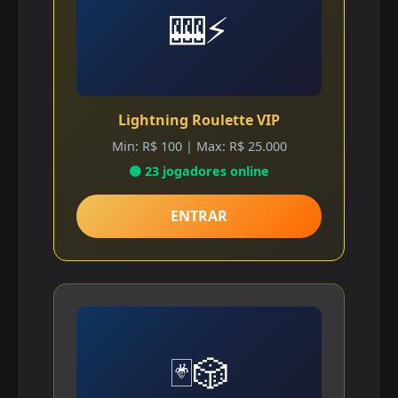
🎰⚡
Lightning Roulette VIP
Min: R$ 100 | Max: R$ 25.000
🟢 23 jogadores online
ENTRAR
🃏🎲