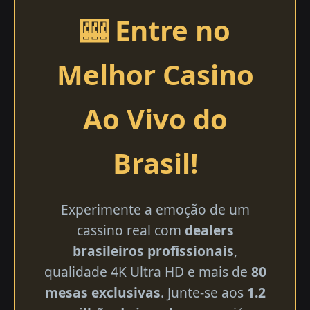
🎰 Entre no
Melhor Casino
Ao Vivo do
Brasil!
Experimente a emoção de um
cassino real com
dealers
brasileiros profissionais
,
qualidade 4K Ultra HD e mais de
80
mesas exclusivas
. Junte-se aos
1.2