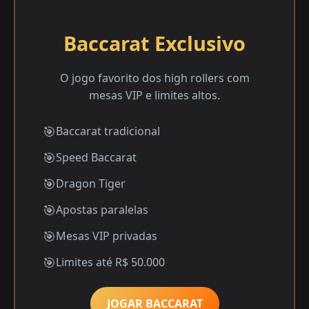
Baccarat Exclusivo
O jogo favorito dos high rollers com
mesas VIP e limites altos.
Baccarat tradicional
Speed Baccarat
Dragon Tiger
Apostas paralelas
Mesas VIP privadas
Limites até R$ 50.000
JOGAR BACCARAT