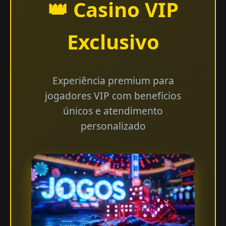
👑 Casino VIP
Exclusivo
Experiência premium para
jogadores VIP com benefícios
únicos e atendimento
personalizado