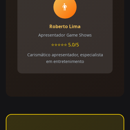
👨
Roberto Lima
Apresentador Game Shows
⭐⭐⭐⭐⭐ 5.0/5
Carismático apresentador, especialista
em entretenimento