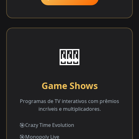
🎰
Game Shows
Programas de TV interativos com prêmios
incríveis e multiplicadores.
Crazy Time Evolution
Monopoly Live