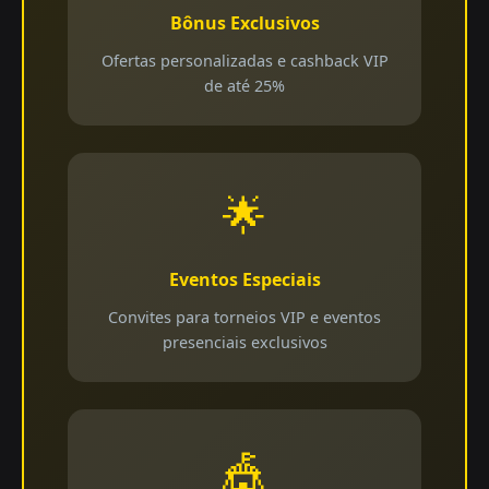
Bônus Exclusivos
Ofertas personalizadas e cashback VIP
de até 25%
🌟
Eventos Especiais
Convites para torneios VIP e eventos
presenciais exclusivos
🎪