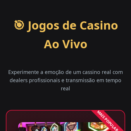
🎯 Jogos de Casino
Ao Vivo
Experimente a emoção de um cassino real com
dealers profissionais e transmissão em tempo
real