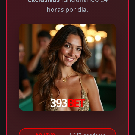
horas por dia.