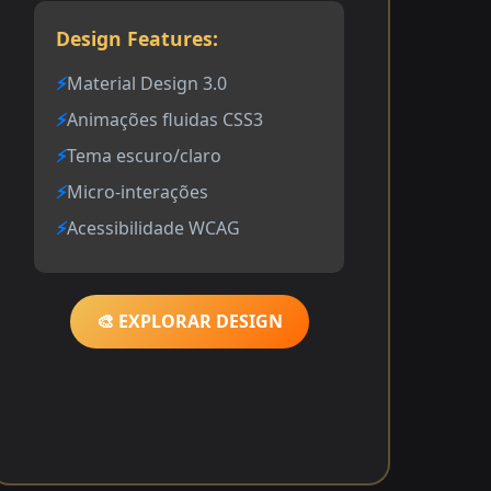
Design Features:
Material Design 3.0
Animações fluidas CSS3
Tema escuro/claro
Micro-interações
Acessibilidade WCAG
🎨 EXPLORAR DESIGN