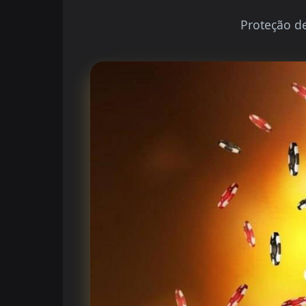
Proteção d