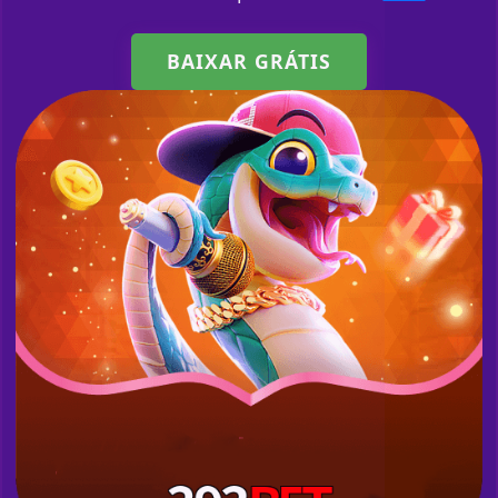
BAIXAR GRÁTIS