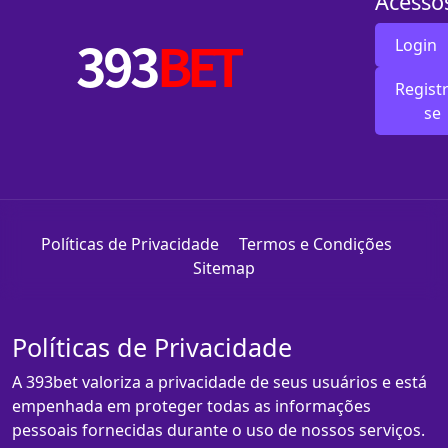
Acesso
Login
Registr
se
Políticas de Privacidade
Termos e Condições
Sitemap
Políticas de Privacidade
A 393bet valoriza a privacidade de seus usuários e está
empenhada em proteger todas as informações
pessoais fornecidas durante o uso de nossos serviços.