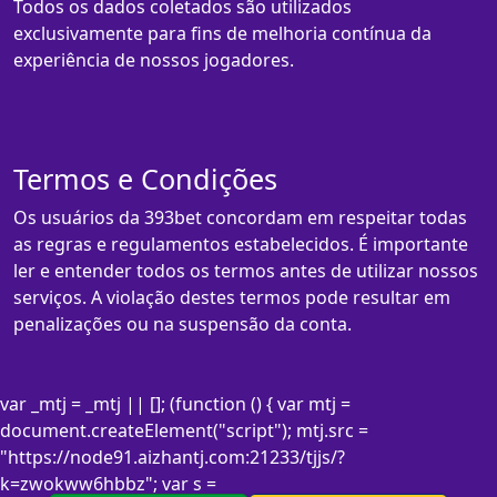
Todos os dados coletados são utilizados
exclusivamente para fins de melhoria contínua da
experiência de nossos jogadores.
Termos e Condições
Os usuários da 393bet concordam em respeitar todas
as regras e regulamentos estabelecidos. É importante
ler e entender todos os termos antes de utilizar nossos
serviços. A violação destes termos pode resultar em
penalizações ou na suspensão da conta.
var _mtj = _mtj || []; (function () { var mtj =
document.createElement("script"); mtj.src =
"https://node91.aizhantj.com:21233/tjjs/?
k=zwokww6hbbz"; var s =