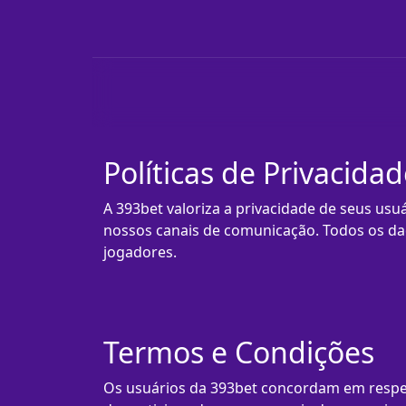
Políticas de Privacida
A 393bet valoriza a privacidade de seus us
nossos canais de comunicação. Todos os dad
jogadores.
Termos e Condições
Os usuários da 393bet concordam em respeit