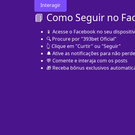
Interagir
📘 Como Seguir no Fa
📱 Acesse o Facebook no seu dispositi
🔍 Procure por "393bet Oficial"
👆 Clique em "Curtir" ou "Seguir"
🔔 Ative as notificações para não perd
💬 Comente e interaja com os posts
🎁 Receba bônus exclusivos automati