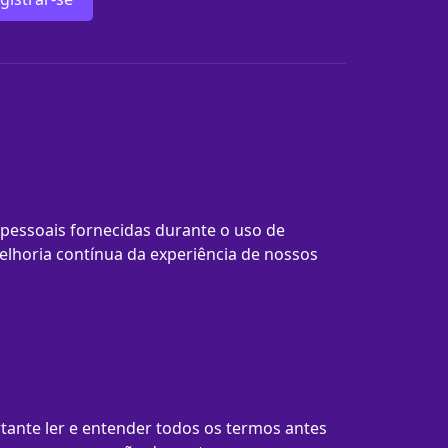
 pessoais fornecidas durante o uso de
elhoria contínua da experiência de nossos
tante ler e entender todos os termos antes