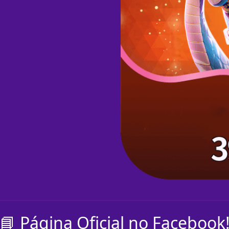
📘 Página Oficial no Facebook