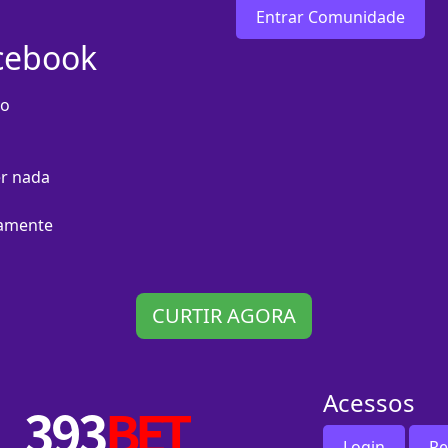
Entrar Comunidade
cebook
vo
er nada
camente
CURTIR AGORA
Acessos
Login
Re