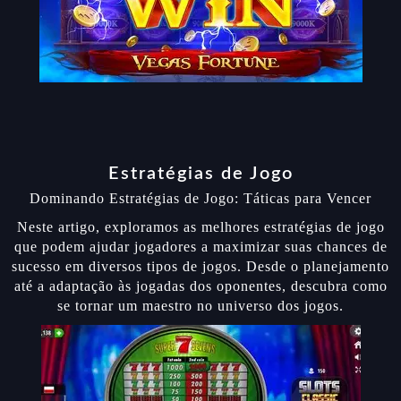
Estratégias de Jogo
Dominando Estratégias de Jogo: Táticas para Vencer
Neste artigo, exploramos as melhores estratégias de jogo
que podem ajudar jogadores a maximizar suas chances de
sucesso em diversos tipos de jogos. Desde o planejamento
até a adaptação às jogadas dos oponentes, descubra como
se tornar um maestro no universo dos jogos.