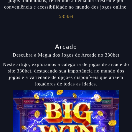
jogos tradicionais, refletindo a demanda crescente por
conveniência e acessibilidade no mundo dos jogos online.
535bet
Arcade
Descubra a Magia dos Jogos de Arcade no 330bet
Neste artigo, exploramos a categoria de jogos de arcade do
site 330bet, destacando sua importância no mundo dos
jogos e a variedade de opções disponíveis que atraem
jogadores de todas as idades.