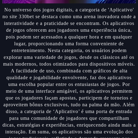
No universo dos jogos digitais, a categoria de 'Aplicativo'
no site 330bet se destaca como uma arena inovadora onde a
interatividade e a praticidade se encontram. Os aplicativos
de jogos oferecem aos jogadores uma experiência única,
pois podem ser acessados a qualquer hora e em qualquer
lugar, proporcionando uma forma conveniente de
entretenimento. Nesta categoria, os usuários podem
explorar uma variedade de jogos, desde os clássicos até os
mais modernos, todos otimizados para dispositivos móveis.
A facilidade de uso, combinada com gráficos de alta
qualidade e jogabilidade envolvente, faz dos aplicativos
uma escolha popular entre os entusiastas de jogos. Por
meio de uma interface amigável, os aplicativos permitem
que os jogadores façam apostas, participem de torneios e
aproveitem bônus exclusivos, tudo na palma da mão. Além
disso, a categoria de ‘Aplicativo’ é uma porta de entrada
para uma comunidade de jogadores que compartilham
dicas, estratégias e experiências, enriquecendo ainda mais a
interação. Em suma, os aplicativos são uma evolução dos