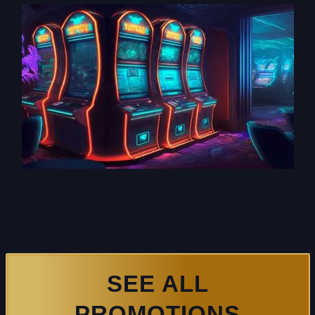
SEE ALL
PROMOTIONS