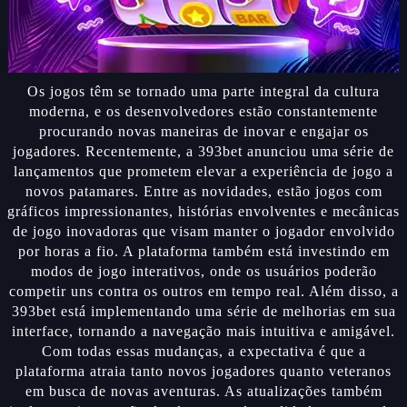
Os jogos têm se tornado uma parte integral da cultura
moderna, e os desenvolvedores estão constantemente
procurando novas maneiras de inovar e engajar os
jogadores. Recentemente, a 393bet anunciou uma série de
lançamentos que prometem elevar a experiência de jogo a
novos patamares. Entre as novidades, estão jogos com
gráficos impressionantes, histórias envolventes e mecânicas
de jogo inovadoras que visam manter o jogador envolvido
por horas a fio. A plataforma também está investindo em
modos de jogo interativos, onde os usuários poderão
competir uns contra os outros em tempo real. Além disso, a
393bet está implementando uma série de melhorias em sua
interface, tornando a navegação mais intuitiva e amigável.
Com todas essas mudanças, a expectativa é que a
plataforma atraia tanto novos jogadores quanto veteranos
em busca de novas aventuras. As atualizações também