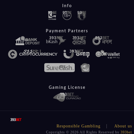
Info
Payment Partners
Gaming License
Responsible Gambling
About us
Copyrights © 2026 All Rights Reserved by
393bet