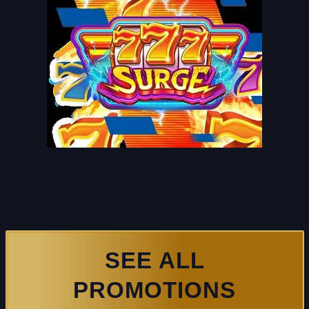
SEE ALL
PROMOTIONS