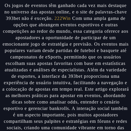
Os jogos de eventos têm ganhado cada vez mais destaque
no universo das apostas online, e o site de palavras-chave
393bet não é exceção.
222Win
Com uma ampla gama de
opções que abrangem eventos esportivos e outras
competições ao redor do mundo, essa categoria oferece aos
apostadores a oportunidade de participar de um
emocionante jogo de estratégia e previsão. Os eventos mais
populares variam desde partidas de futebol e basquete até
campeonatos de eSports, permitindo que os usuários
escolham suas apostas favoritas com base em estatísticas
atualizadas e análises de especialistas. Além da variedade
de esportes, a interface da 393bet proporciona uma
experiência de usuário intuitiva, facilitando a navegação e
a colocação de apostas em tempo real. Este artigo explorará
as melhores práticas para apostar em eventos, abordando
dicas sobre como analisar odds, entender o cenário
esportivo e gerenciar bankrolls. A interação social também
é um aspecto importante, pois muitos apostadores
compartilham seus palpites e estratégias em fóruns e redes
sociais, criando uma comunidade vibrante em torno das