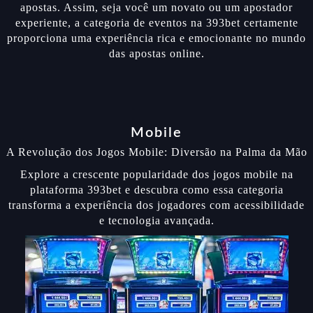
apostas. Assim, seja você um novato ou um apostador
experiente, a categoria de eventos na 393bet certamente
proporciona uma experiência rica e emocionante no mundo
das apostas online.
Mobile
A Revolução dos Jogos Mobile: Diversão na Palma da Mão
Explore a crescente popularidade dos jogos mobile na
plataforma 393bet e descubra como essa categoria
transforma a experiência dos jogadores com acessibilidade
e tecnologia avançada.