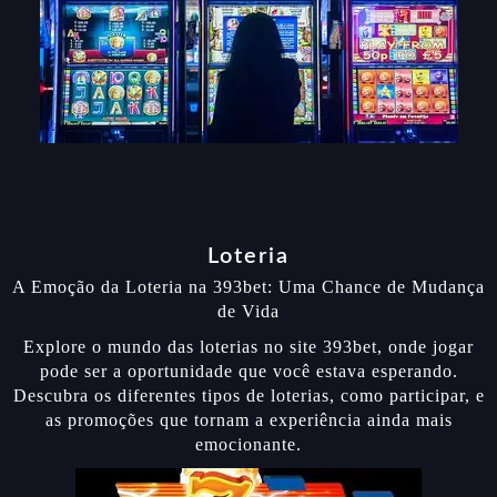
Loteria
A Emoção da Loteria na 393bet: Uma Chance de Mudança
de Vida
Explore o mundo das loterias no site 393bet, onde jogar
pode ser a oportunidade que você estava esperando.
Descubra os diferentes tipos de loterias, como participar, e
as promoções que tornam a experiência ainda mais
emocionante.