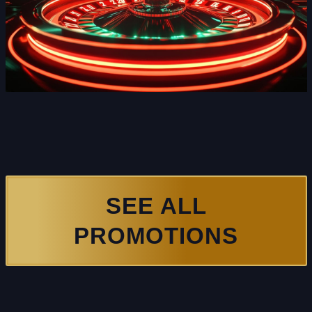
SEE ALL
PROMOTIONS