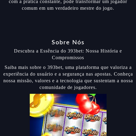
com a prática constante, pode transformar um jogador
comum em um verdadeiro mestre do jogo.
Sobre Nós
Descubra a Essência do 393bet: Nossa História e
Compromissos
Saiba mais sobre o 393bet, uma plataforma que valoriza a
experiência do usuário e a segurança nas apostas. Conheça
nossa missão, valores e a tecnologia que sustentam a nossa
comunidade de jogadores.