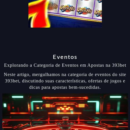
Eventos
Explorando a Categoria de Eventos em Apostas na 393bet
Neste artigo, mergulhamos na categoria de eventos do site
393bet, discutindo suas características, ofertas de jogos e
dicas para apostas bem-sucedidas.